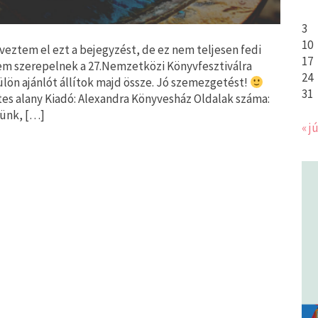
3
10
veztem el ezt a bejegyzést, de ez nem teljesen fedi
17
nem szerepelnek a 27.Nemzetközi Könyvfesztiválra
24
lön ajánlót állítok majd össze. Jó szemezgetést!
31
tes alany Kiadó: Alexandra Könyvesház Oldalak száma:
sünk, […]
« jú