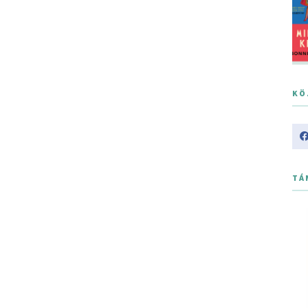
KÖ
TÁ