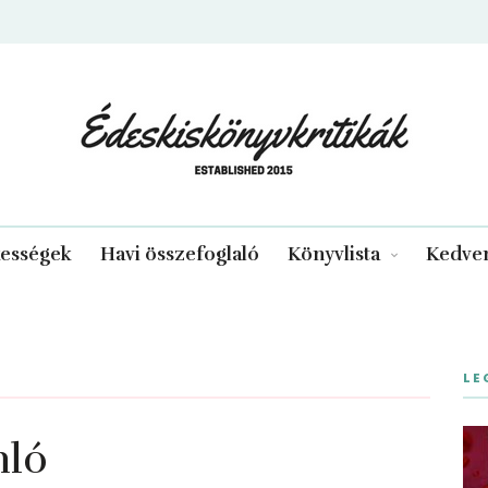
edeskiskonyvkritikak.hu
kességek
Havi összefoglaló
Könyvlista
Kedven
LE
nló