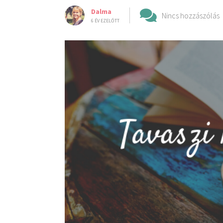
Dalma
Nincs hozzászólás
6 ÉV EZELŐTT