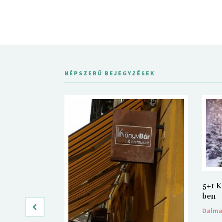
NÉPSZERŰ BEJEGYZÉSEK
5+1 K
ben
Dalm