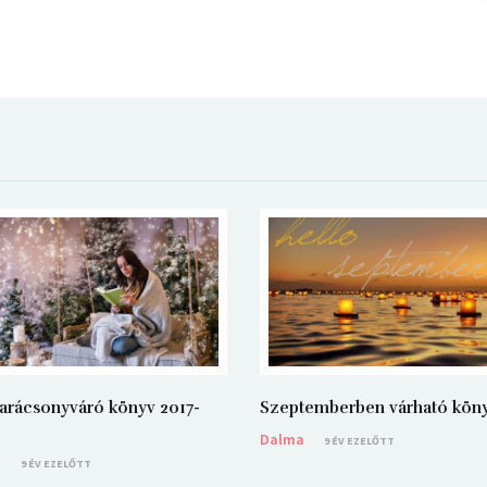
arácsonyváró könyv 2017-
Szeptemberben várható kön
Dalma
9 ÉV EZELŐTT
a
9 ÉV EZELŐTT