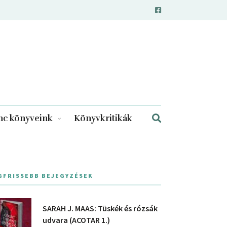
c könyveink
Könyvkritikák
GFRISSEBB BEJEGYZÉSEK
SARAH J. MAAS: Tüskék és rózsák
udvara (ACOTAR 1.)