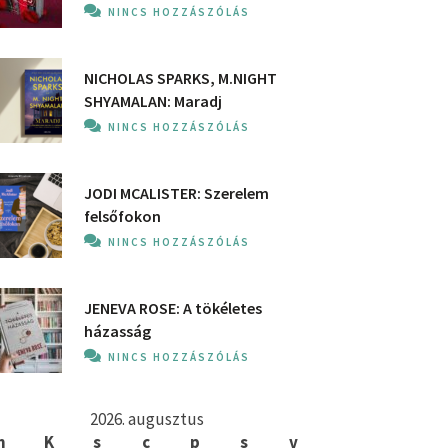
NINCS HOZZÁSZÓLÁS
NICHOLAS SPARKS, M.NIGHT
SHYAMALAN: Maradj
NINCS HOZZÁSZÓLÁS
JODI MCALISTER: Szerelem
felsőfokon
NINCS HOZZÁSZÓLÁS
JENEVA ROSE: A ​tökéletes
házasság
NINCS HOZZÁSZÓLÁS
2026. augusztus
h
K
s
c
p
s
v