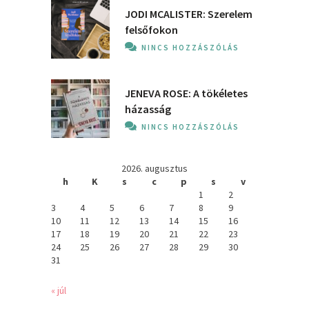
JODI MCALISTER: Szerelem
felsőfokon
NINCS HOZZÁSZÓLÁS
JENEVA ROSE: A ​tökéletes
házasság
NINCS HOZZÁSZÓLÁS
2026. augusztus
h
K
s
c
p
s
v
1
2
3
4
5
6
7
8
9
10
11
12
13
14
15
16
17
18
19
20
21
22
23
24
25
26
27
28
29
30
31
« júl