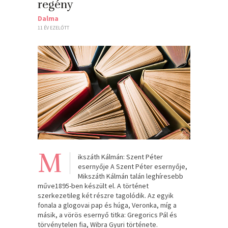
regény
Dalma
11 ÉV EZELŐTT
M
ikszáth Kálmán: Szent Péter
esernyője A Szent Péter esernyője,
Mikszáth Kálmán talán leghíresebb
műve1895-ben készült el. A történet
szerkezetileg két részre tagolódik. Az egyik
fonala a glogovai pap és húga, Veronka, míg a
másik, a vörös esernyő titka: Gregorics Pál és
törvénytelen fia, Wibra Gyuri története.