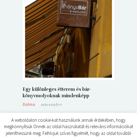
5+1 Kará
Dalma
9
Egy különleges étterem és bár-
könyvmolyoknak mindenképp
Dalma
10 ÉV EZELŐTT
A weboldalon cookie-kat használunk annak érdekében, hogy
megkönnyítsük Önnek az oldal használatát és releváns információkat
jeleníthessünk meg. Felhívjuk szíves figyelmét, hogy az oldal további