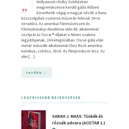
„
Hollywood-i Dolby Színházban
megrendezésre kerülő gálát élőben
követhetik végig a magyar nézők a Duna
közszolgálati csatorna műsorán február 29-re
virradóra. Az amerikai Filmművészeti és
Filmtudományi Akadémia idén 88. alkalommal
osztja ki az Oscar®-díjakat a filmes szakma
legjobbjainak, 24 kategóriában. Oscar-gála után
immár második alkalommal Chris Rock amerikai
komikus, színész, tévé- és filmproducer lesz. Az
idei […]
tovább...
LEGFRISSEBB BEJEGYZÉSEK
SARAH J. MAAS: Tüskék és
rózsák udvara (ACOTAR 1.)