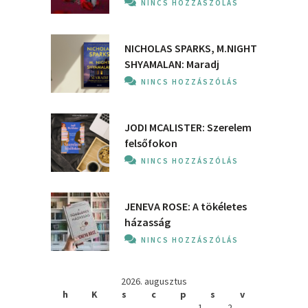
NINCS HOZZÁSZÓLÁS
NICHOLAS SPARKS, M.NIGHT
SHYAMALAN: Maradj
NINCS HOZZÁSZÓLÁS
JODI MCALISTER: Szerelem
felsőfokon
NINCS HOZZÁSZÓLÁS
JENEVA ROSE: A ​tökéletes
házasság
NINCS HOZZÁSZÓLÁS
2026. augusztus
h
K
s
c
p
s
v
1
2