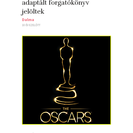
adaptált forgatókönyv
jelöltek
Dalma
10 ÉV EZELŐTT